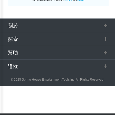
關於
探索
幫助
追蹤
© 2025 Spring House Entertainment Tech. Inc. All Rights Reserved.