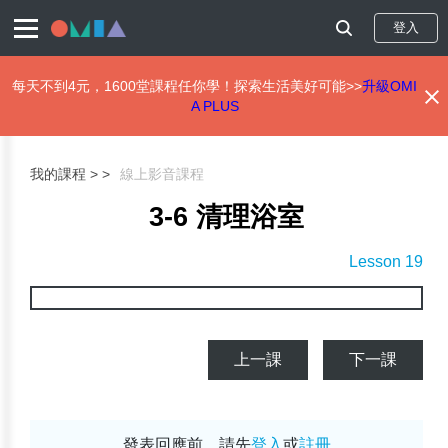
登入
每天不到4元，1600堂課程任你學！探索生活美好可能>>
升級OMI
A PLUS
移
至
主
我的課程 >
線上影音課程
內
容
3-6 清理浴室
Lesson 19
上一課
下一課
發表回應前，請先
登入
或
註冊