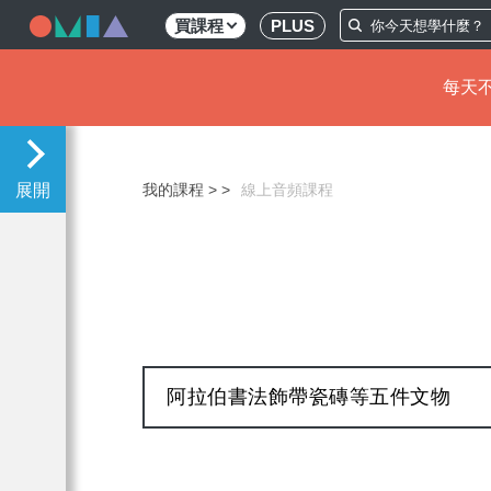
買課程
PLUS
每天不
移
至
主
我的課程 >
線上音頻課程
內
容
阿拉伯書法飾帶瓷磚等五件文物