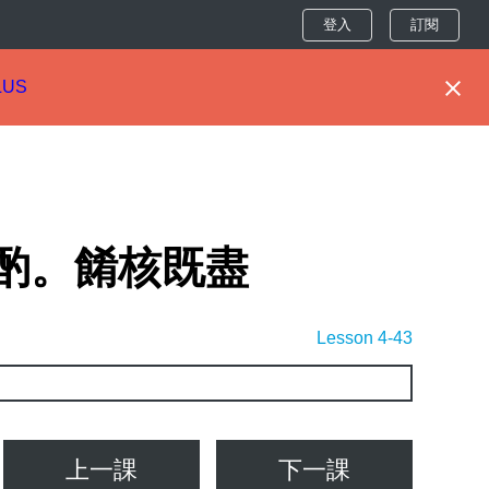
登入
訂閱
LUS
酌。餚核既盡
Lesson 4-43
上一課
下一課