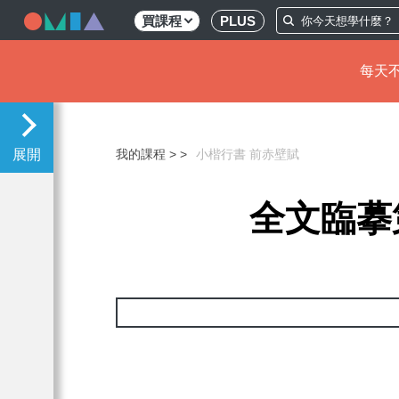
買課程
PLUS
每天不
移
至
主
我的課程 >
小楷行書 前赤壁賦
內
容
全文臨摹