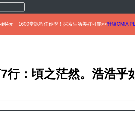
到4元，1600堂課程任你學！探索生活美好可能>>
升級OMIA P
7行：頃之茫然。浩浩乎