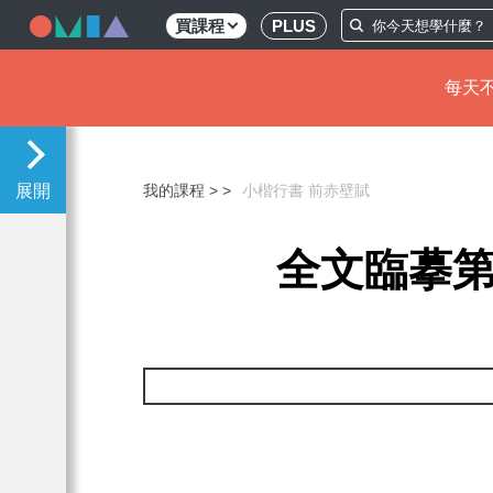
買課程
PLUS
每天不
移
至
主
我的課程 >
小楷行書 前赤壁賦
內
容
全文臨摹第