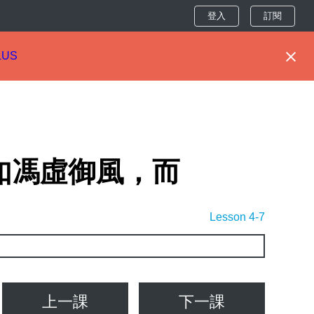
登入
訂閱
LUS
如馮虛御風，而
Lesson 4-7
上一課
下一課