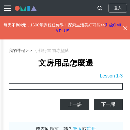
登入
每天不到4元，1600堂課程任你學！探索生活美好可能>>
升級OMI
A PLUS
移
至
主
我的課程 >
小楷行書 前赤壁賦
內
容
文房用品怎麼選
Lesson 1-3
上一課
下一課
發表回應前，請先
登入
或
註冊