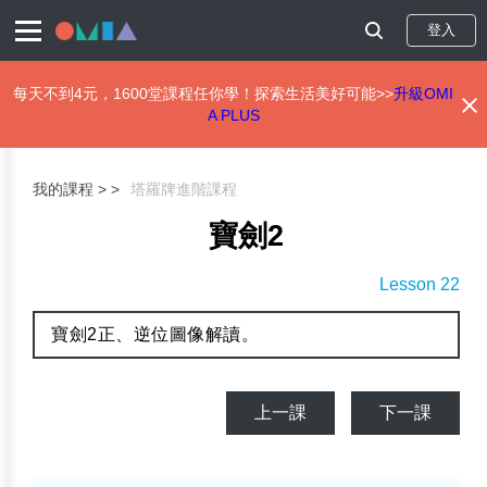
登入
每天不到4元，1600堂課程任你學！探索生活美好可能>>
升級OMI
A PLUS
移
至
主
我的課程 >
塔羅牌進階課程
內
容
寶劍2
Lesson 22
寶劍2正、逆位圖像解讀。
上一課
下一課