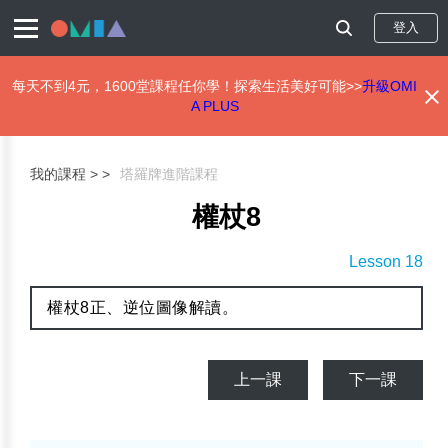
登入
每天不到4元，1600堂課程任你學！探索生活美好可能>>
升級OMI
A PLUS
移
至
主
我的課程 >
塔羅牌進階課程
內
容
權杖8
Lesson 18
權杖8正、逆位圖像解讀。
上一課
下一課