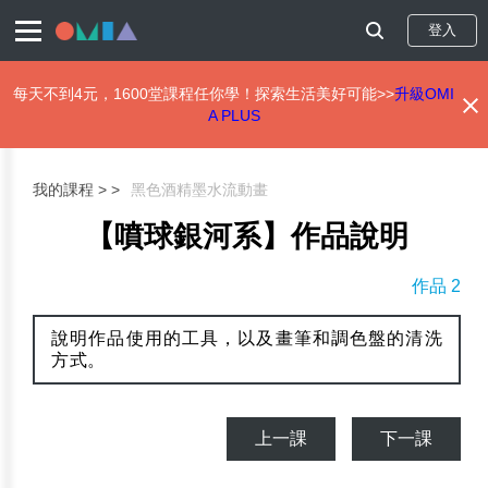
登入
每天不到4元，1600堂課程任你學！探索生活美好可能>>
升級OMI
A PLUS
移
至
主
我的課程 >
黑色酒精墨水流動畫
內
容
【噴球銀河系】作品說明
作品 2
說明作品使用的工具，以及畫筆和調色盤的清洗
方式。
上一課
下一課