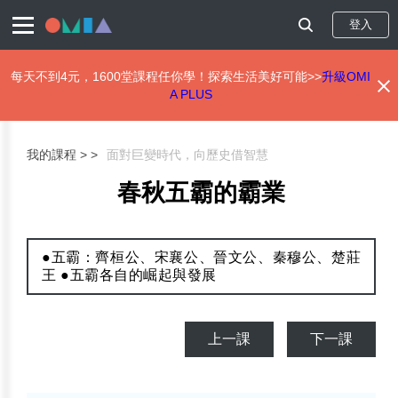
登入
每天不到4元，1600堂課程任你學！探索生活美好可能>>
升級OMI
A PLUS
移
至
主
我的課程 >
面對巨變時代，向歷史借智慧
內
容
春秋五霸的霸業
●五霸：齊桓公、宋襄公、晉文公、秦穆公、楚莊
王 ●五霸各自的崛起與發展
上一課
下一課