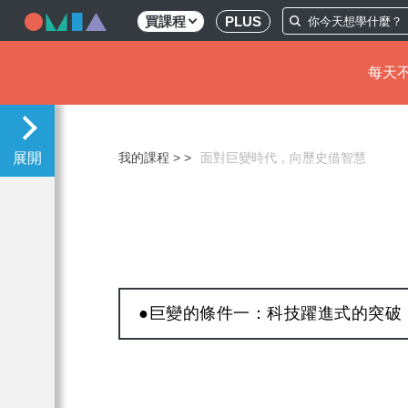
買課程
PLUS
每天不
移
至
主
我的課程 >
面對巨變時代，向歷史借智慧
內
容
●巨變的條件一：科技躍進式的突破