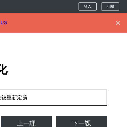
登入
訂閱
LUS
化
離被重新定義
上一課
下一課