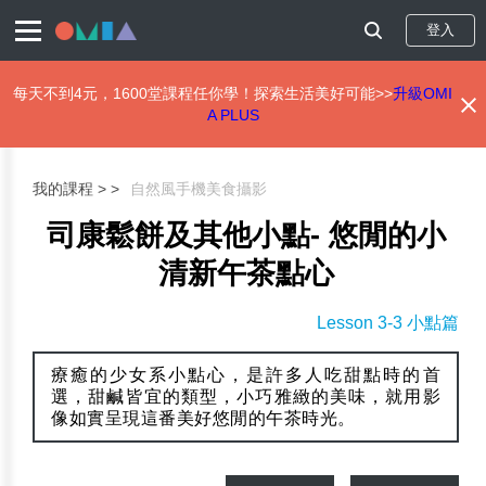
登入
每天不到4元，1600堂課程任你學！探索生活美好可能>>
升級OMI
A PLUS
移
至
主
我的課程 >
自然風手機美食攝影
內
容
司康鬆餅及其他小點- 悠閒的小
清新午茶點心
Lesson 3-3 小點篇
療癒的少女系小點心，是許多人吃甜點時的首
選，甜鹹皆宜的類型，小巧雅緻的美味，就用影
像如實呈現這番美好悠閒的午茶時光。