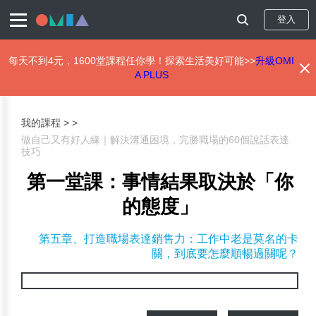
登入
每天不到4元，1600堂課程任你學！探索生活美好可能>>
升級OMI
A PLUS
移
至
主
我的課程 >
內
做自己又有好人緣｜解決溝通困境，完勝職場的60個說話表達
容
技巧
第一堂課：事情結果取決於「你
的態度」
第五章、打造職場表達銷售力：工作中老是莫名的卡
關，到底要怎麼順暢過關呢？