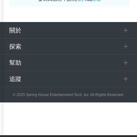
關於
探索
幫助
追蹤
© 2025 Spring House Entertainment Tech. Inc. All Rights Reserved.