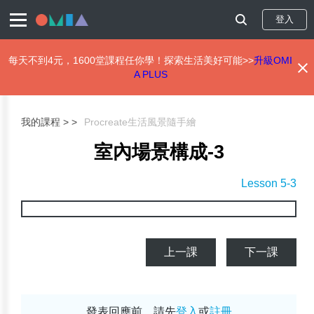
登入
每天不到4元，1600堂課程任你學！探索生活美好可能>>
升級OMI
A PLUS
移
至
主
我的課程 >
Procreate生活風景隨手繪
內
容
室內場景構成-3
Lesson 5-3
上一課
下一課
發表回應前，請先
登入
或
註冊