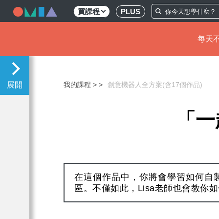
買課程
PLUS
每天不
移
至
主
我的課程 >
創意機器人全方案(含17個作品)
內
容
「一
在這個作品中，你將會學習如何自
區。不僅如此，Lisa老師也會教你