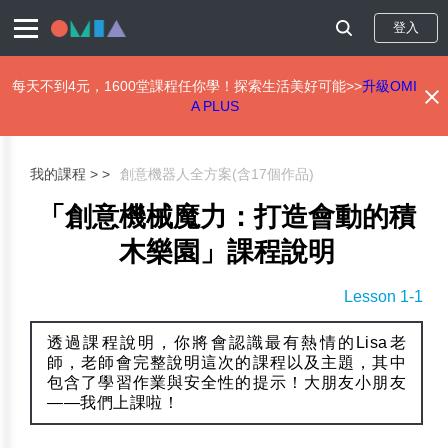
登入
每天不到4元，1600堂課程任你學！探索生活美好可能>>
升級OMI
A PLUS
移
至
主
我的課程 >
創意機器人全方案(含17個作品)
內
容
「創意機械魔力：打造會動的積
木樂園」課程說明
Lesson 1-1
透過課程說明，你將會認識最有熱情的Lisa老
師，老師會完整說明這次的課程以及主題，其中
包含了學習作業與安全性的提示！大朋友小朋友
——我們上課啦！