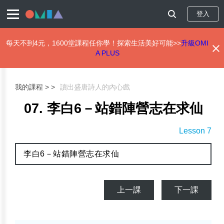
登入
每天不到4元，1600堂課程任你學！探索生活美好可能>>
升級OMI
A PLUS
移
至
主
我的課程 >
讀出盛唐詩人的內心戲
內
容
07. 李白6－站錯陣營志在求仙
Lesson 7
李白6－站錯陣營志在求仙
上一課
下一課