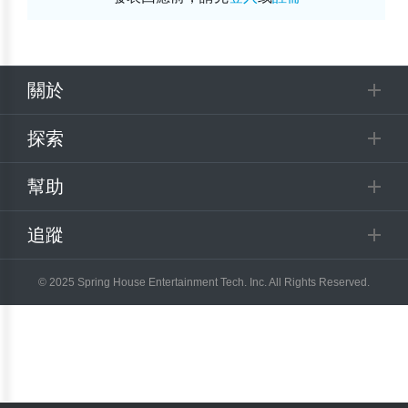
關於
探索
幫助
追蹤
© 2025 Spring House Entertainment Tech. Inc. All Rights Reserved.