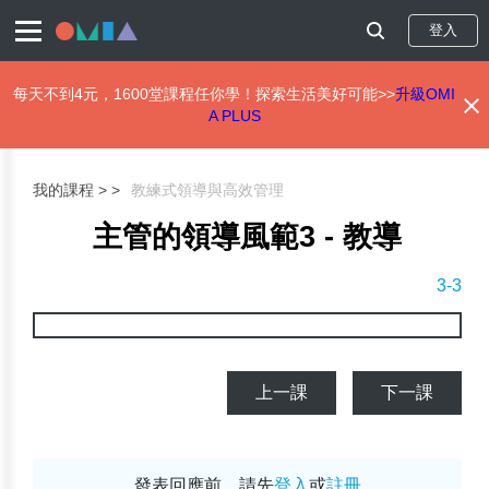
登入
每天不到4元，1600堂課程任你學！探索生活美好可能>>
升級OMI
A PLUS
移
至
主
我的課程 >
教練式領導與高效管理
內
容
主管的領導風範3 - 教導
3-3
上一課
下一課
發表回應前，請先
登入
或
註冊