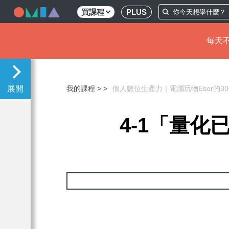
買課程
PLUS
每天不
移
至
主
我的課程 >
個人數位生產力｜電腦玩物Esor的
內
容
4-1「量