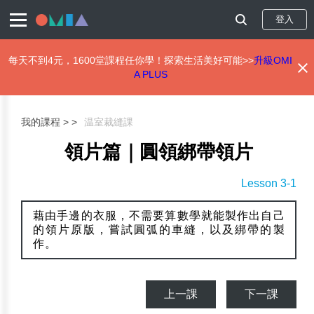
登入
每天不到4元，1600堂課程任你學！探索生活美好可能>>
升級OMI
A PLUS
移
至
主
我的課程 >
温室裁縫課
內
容
領片篇｜圓領綁帶領片
Lesson 3-1
藉由手邊的衣服，不需要算數學就能製作出自己
的領片原版，嘗試圓弧的車縫，以及綁帶的製
作。
上一課
下一課