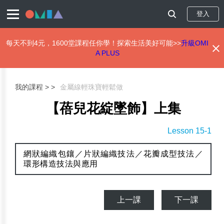
登入
每天不到4元，1600堂課程任你學！探索生活美好可能>>
升級OMI
A PLUS
移
至
主
我的課程 >
金屬線輕珠寶輕鬆做
內
容
【蓓兒花綻墜飾】上集
Lesson 15-1
網狀編織包鑲／片狀編織技法／花瓣成型技法／
環形構造技法與應用
上一課
下一課