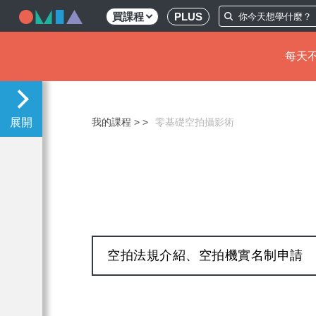
買課程
PLUS
每天不
移
至
主
我的課程 >
零基礎空拍攝影術
內
容
空拍法規介紹、空拍機實名制申請