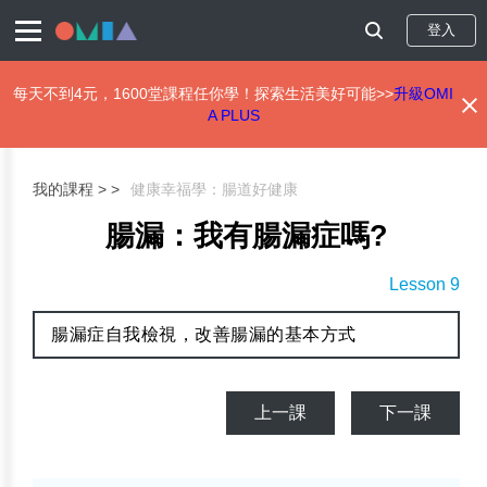
登入
每天不到4元，1600堂課程任你學！探索生活美好可能>>
升級OMI
A PLUS
移
至
主
我的課程 >
健康幸福學：腸道好健康
內
容
腸漏：我有腸漏症嗎?
Lesson 9
腸漏症自我檢視，改善腸漏的基本方式
上一課
下一課