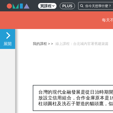
買課程
PLUS
每天不
移
至
主
我的課程 >
線上課程：台北城內官署舊建築篇
內
容
台灣的現代金融發展是從日治時期
放設立信用組合，合作金庫原本是1
柱頭圓柱及洗石子塑造的貓頭鷹，似