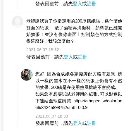
發表回應前，請先
登入
或
註冊
老師說我買了你指定用的200厚磅紙張，爲什麼他
雙面的紙張 —放了酒精再滴顏料，顏料就已經開
始擴張！並沒有像你畫面上控制顏色的方式控制
得這麼好！我該怎麼做？
2021.06.07 15:32
發表回應前，請先
登入
或
註冊
您好, 因為合成紙各家廠牌配方略有差異, 所
以一樣的墨水在不一樣的紙張上仍會有不然
的效果, 200磅是在使用熱風槍較不會變成.
如果您有想要試試老師用的紙張, 可以點選以
下連結至蝦皮購買. https://shopee.tw/colorfun
66/8424589875?smtt=0.0.9
2021.06.07 18:33
發表回應前，請先
登入
或
註冊