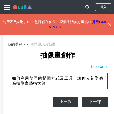
登入
每天不到4元，1600堂課程任你學！探索生活美好可能>>
升級OMI
A PLUS
移
至
主
我的課程 >
酒精墨水流動畫
內
容
抽像畫創作
Lesson 2
如何利用簡單的構圖方式及工具，讓你立刻變身
為抽像畫藝術大師。
上一課
下一課