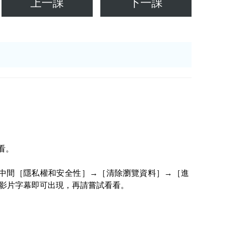
上一課
下一課
看。
至頁面中間［隱私權和安全性］→［清除瀏覽資料］→［進
案後，影片字幕即可出現，再請嘗試看看。