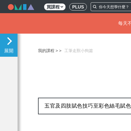
買課程
PLUS
每天不
移
至
主
我的課程 >
工筆走獸小狗篇
內
容
五官及四肢賦色技巧至彩色絲毛賦色