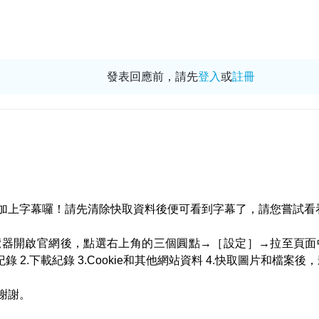
發表回應前，請先
登入
或
註冊
加上字幕囉！請先清除快取資料後便可看到字幕了，請您嘗試看
ome 瀏覽器開啟官網後，點選右上角的三個圓點→［設定］→拉
錄 2.下載紀錄 3.Cookie和其他網站資料 4.快取圖片和檔
謝謝。