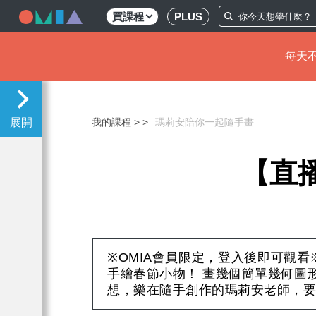
買課程
PLUS
每天不
移
至
主
我的課程 >
瑪莉安陪你一起隨手畫
內
容
【直
※OMIA會員限定，登入後即可觀看※
手繪春節小物！ 畫幾個簡單幾何圖
想，樂在隨手創作的瑪莉安老師，要