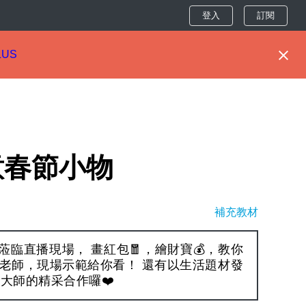
登入
訂閱
LUS
意春節小物
補充教材
蒞臨直播現場， 畫紅包🧧，繪財寶💰，教你
老師，現場示範給你看！ 還有以生活題材發
大師的精采合作囉❤️