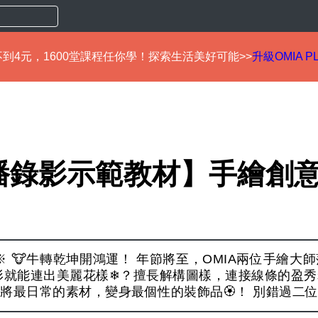
到4元，1600堂課程任你學！探索生活美好可能>>
升級OMIA P
播錄影示範教材】手繪創
 🐮牛轉乾坤開鴻運！ 年節將至，OMIA兩位手繪大師
形就能連出美麗花樣❄？擅長解構圖樣，連接線條的盈秀
將最日常的素材，變身最個性的裝飾品🏵！ 別錯過二位