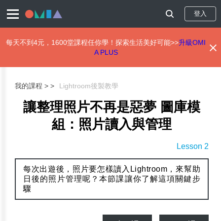
登入
每天不到4元，1600堂課程任你學！探索生活美好可能>>
升級OMI
A PLUS
移
至
主
我的課程 >
Lightroom後製教學
內
容
讓整理照片不再是惡夢 圖庫模
組：照片讀入與管理
Lesson 2
每次出遊後，照片要怎樣讀入Lightroom，來幫助
日後的照片管理呢？本節課讓你了解這項關鍵步
驟