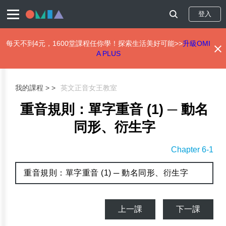
登入
每天不到4元，1600堂課程任你學！探索生活美好可能>>
升級OMI
A PLUS
移
至
主
我的課程 >
英文正音女王教室
內
容
重音規則：單字重音 (1) ─ 動名
同形、衍生字
Chapter 6-1
重音規則：單字重音 (1) ─ 動名同形、衍生字
上一課
下一課