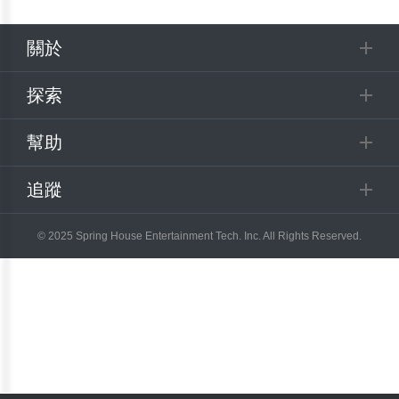
關於
探索
幫助
追蹤
© 2025 Spring House Entertainment Tech. Inc. All Rights Reserved.