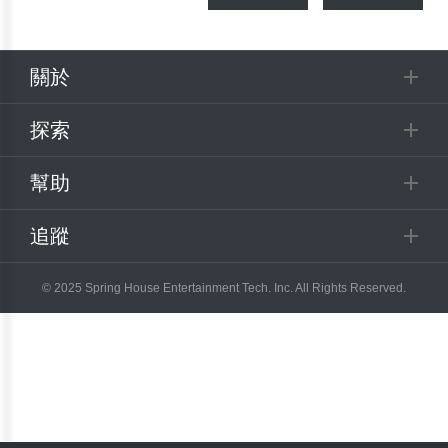
關於
探索
幫助
追蹤
© 2025 Spring House Entertainment Tech. Inc. All Rights Reserved.