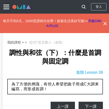
登入
每天不到4元，1600堂課程任你學！探索生活美好可能>>
升級OMI
A PLUS
移
至
主
我的課程 >
從0打造音樂人（進階）
內
容
調性與和弦（下）：什麼是首調
與固定調
進階 Lesson 39
為了方便的辨識，有些人希望把曲子用成C大調來
編寫，而形成首調！
上一課
下一課