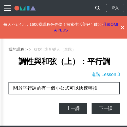
登入
每天不到4元，1600堂課程任你學！探索生活美好可能>>
升級OMI
A PLUS
移
至
主
我的課程 >
從0打造音樂人（進階）
內
容
調性與和弦（上）：平行調
進階 Lesson 3
關於平行調的有一個小公式可以快速轉換
上一課
下一課