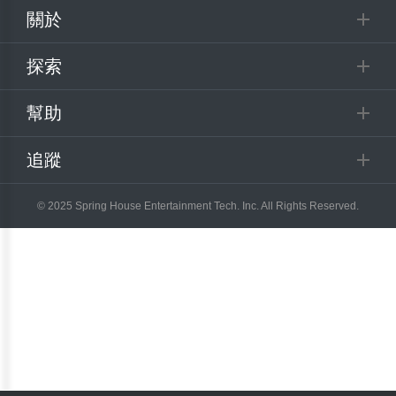
關於
探索
幫助
追蹤
© 2025 Spring House Entertainment Tech. Inc. All Rights Reserved.