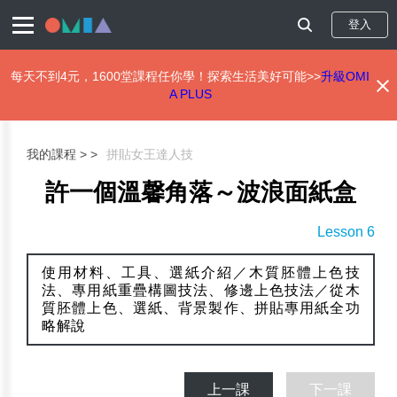
登入
每天不到4元，1600堂課程任你學！探索生活美好可能>>
升級OMI
A PLUS
移
至
主
我的課程 >
拼貼女王達人技
內
容
許一個溫馨角落～波浪面紙盒
Lesson 6
使用材料、工具、選紙介紹／木質胚體上色技
法、專用紙重疊構圖技法、修邊上色技法／從木
質胚體上色、選紙、背景製作、拼貼專用紙全功
略解說
上一課
下一課