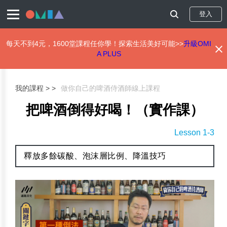
登入
每天不到4元，1600堂課程任你學！探索生活美好可能>>
升級OMI
A PLUS
移
至
主
我的課程 >
做你自己的啤酒侍酒師線上課程
內
容
把啤酒倒得好喝！（實作課）
Lesson 1-3
釋放多餘碳酸、泡沫層比例、降溫技巧