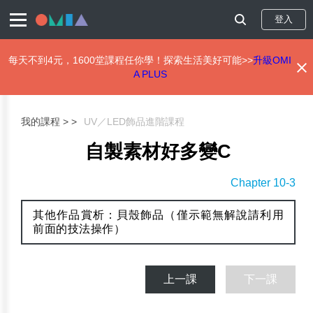
登入
每天不到4元，1600堂課程任你學！探索生活美好可能>>
升級OMI
A PLUS
移
至
主
我的課程 >
UV／LED飾品進階課程
內
容
自製素材好多變C
Chapter 10-3
其他作品賞析：貝殼飾品（僅示範無解說請利用
前面的技法操作）
上一課
下一課