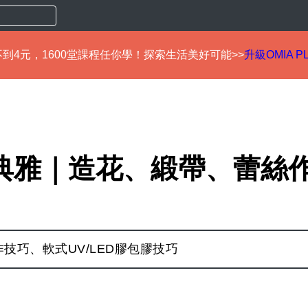
到4元，1600堂課程任你學！探索生活美好可能>>
升級OMIA P
典雅｜造花、緞帶、蕾絲
技巧、軟式UV/LED膠包膠技巧