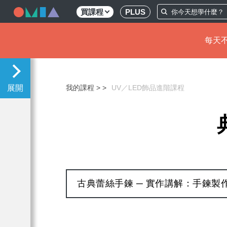
買課程
PLUS
每天不
移
至
主
我的課程 >
UV／LED飾品進階課程
內
容
古典蕾絲手鍊 ─ 實作講解：手鍊製作