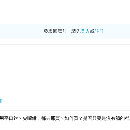
發表回應前，請先
登入
或
註冊
冊
用平口鉗丶尖嘴鉗，都去那買？如何買？是否只要是沒有齒的都