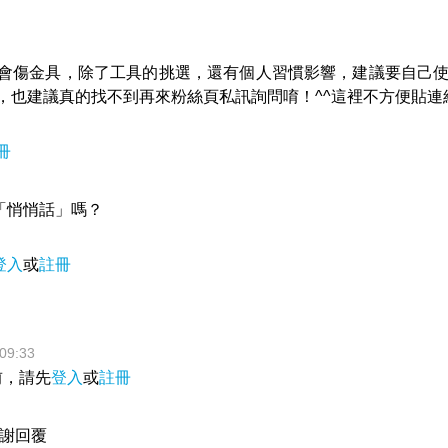
會傷金具，除了工具的挑選，還有個人習慣影響，建議要自己
，也建議真的找不到再來粉絲頁私訊詢問唷！^^這裡不方便貼連
冊
「悄悄話」嗎？
登入
或
註冊
09:33
前，請先
登入
或
註冊
謝回覆