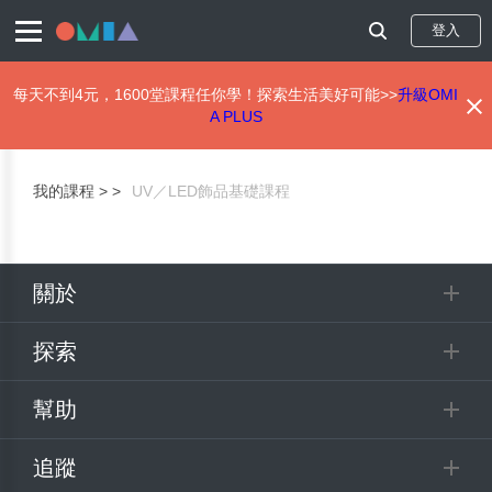
登入
每天不到4元，1600堂課程任你學！探索生活美好可能>>
升級OMI
A PLUS
移
至
主
我的課程 >
UV／LED飾品基礎課程
內
容
關於
探索
幫助
追蹤