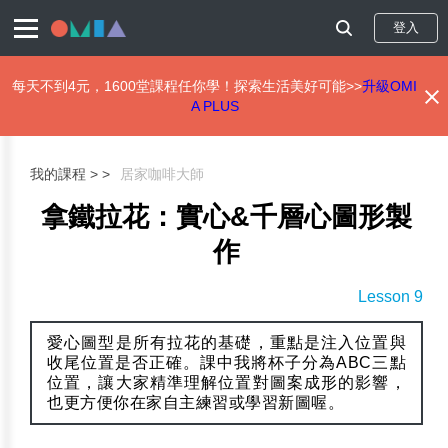
登入
每天不到4元，1600堂課程任你學！探索生活美好可能>>
升級OMI
A PLUS
移
至
主
我的課程 >
居家咖啡大師
內
容
拿鐵拉花：實心&千層心圖形製
作
Lesson 9
愛心圖型是所有拉花的基礎，重點是注入位置與
收尾位置是否正確。課中我將杯子分為ABC三點
位置，讓大家精準理解位置對圖案成形的影響，
也更方便你在家自主練習或學習新圖喔。