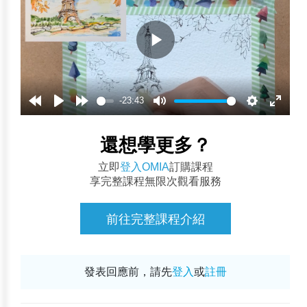
-23:43
還想學更多？
立即
登入OMIA
訂購課程
享完整課程無限次觀看服務
前往完整課程介紹
發表回應前，請先
登入
或
註冊