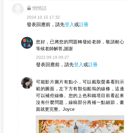
悄悄話
2024.10.15 17:32
發表回應前，請先
登入
或
註冊
您好，已將您的問題轉發給老師，敬請耐心
等候老師解答,謝謝
2022.09.19 09:27
發表回應前，請先
登入
或
註冊
可能影片圖片有點小，可以截取螢幕看到示
範的圖面，左下方有類似船塢的線條，這邊
可以補些線條。您的上色和鐵塔目前看起來
沒有什麼問題，線稿部分再補一點細節，畫
面就更完整。Joyce