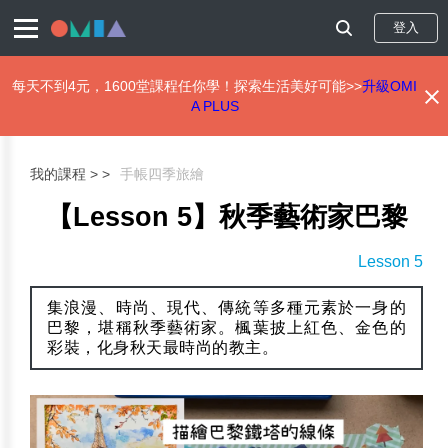
登入
每天不到4元，1600堂課程任你學！探索生活美好可能>>
升級OMI
A PLUS
移
至
主
我的課程 >
手帳四季旅繪
內
容
【Lesson 5】秋季藝術家巴黎
Lesson 5
集浪漫、時尚、現代、傳統等多種元素於一身的
巴黎，堪稱秋季藝術家。楓葉披上紅色、金色的
彩裝，化身秋天最時尚的教主。