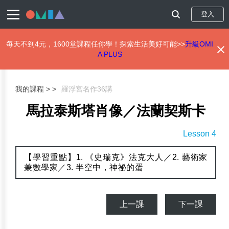
登入
每天不到4元，1600堂課程任你學！探索生活美好可能>>
升級OMI
A PLUS
移
至
主
我的課程 >
羅浮宮名作36講
內
容
馬拉泰斯塔肖像／法蘭契斯卡
Lesson 4
【學習重點】1. 《史瑞克》法克大人／2. 藝術家
兼數學家／3. 半空中，神祕的蛋
上一課
下一課