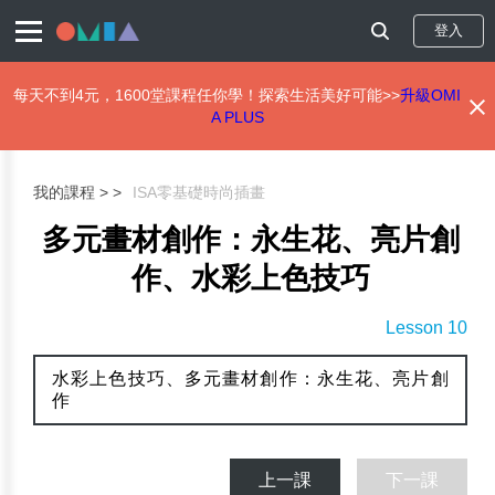
登入
每天不到4元，1600堂課程任你學！探索生活美好可能>>
升級OMI
A PLUS
移
至
主
我的課程 >
ISA零基礎時尚插畫
內
容
多元畫材創作：永生花、亮片創
作、水彩上色技巧
Lesson 10
水彩上色技巧、多元畫材創作：永生花、亮片創
作
上一課
下一課