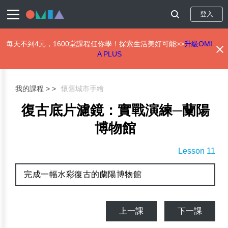
登入
每天不到4元，1600堂課程任你學！探索生活美好可能>>
升級OMI
A PLUS
移
至
主
我的課程 >
懷舊城市手繪
內
容
復古底片濾鏡：實戰演練─蘭陽
博物館
Lesson 11
完成一幅水彩復古的蘭陽博物館
上一課
下一課