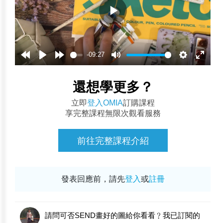
-09:27
還想學更多？
立即
登入OMIA
訂購課程
享完整課程無限次觀看服務
前往完整課程介紹
發表回應前，請先
登入
或
註冊
請問可否SEND畫好的圖給你看看﹖我已訂閱的