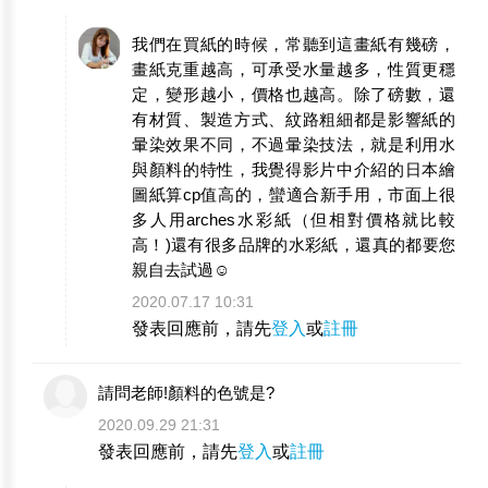
我們在買紙的時候，常聽到這畫紙有幾磅，
畫紙克重越高，可承受水量越多，性質更穩
定，變形越小，價格也越高。除了磅數，還
有材質、製造方式、紋路粗細都是影響紙的
暈染效果不同，不過暈染技法，就是利用水
與顏料的特性，我覺得影片中介紹的日本繪
圖紙算cp值高的，蠻適合新手用，市面上很
多人用arches水彩紙（但相對價格就比較
高！)還有很多品牌的水彩紙，還真的都要您
親自去試過☺️
2020.07.17 10:31
發表回應前，請先
登入
或
註冊
請問老師!顏料的色號是?
2020.09.29 21:31
發表回應前，請先
登入
或
註冊