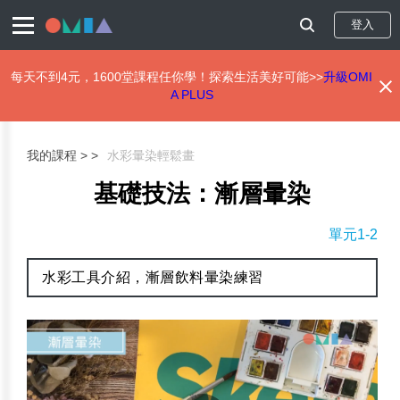
登入
每天不到4元，1600堂課程任你學！探索生活美好可能>>
升級OMI
A PLUS
移
至
主
我的課程 >
水彩暈染輕鬆畫
內
容
基礎技法：漸層暈染
單元1-2
水彩工具介紹，漸層飲料暈染練習