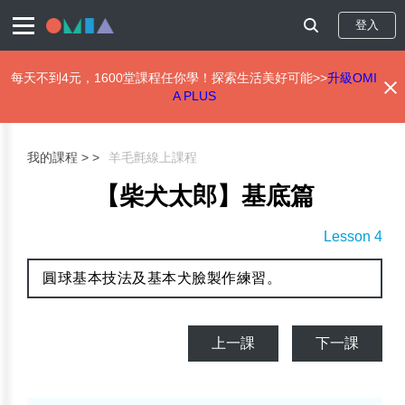
登入
每天不到4元，1600堂課程任你學！探索生活美好可能>>
升級OMI
A PLUS
移
至
主
我的課程 >
羊毛氈線上課程
內
容
【柴犬太郎】基底篇
Lesson 4
圓球基本技法及基本犬臉製作練習。
上一課
下一課