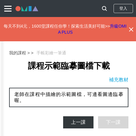
登入
每天不到4元，1600堂課程任你學！探索生活美好可能>>
升級OMI
A PLUS
移
至
主
我的課程 >
手帳彩繪一筆通
內
容
課程示範臨摹圖檔下載
補充教材
老師在課程中描繪的示範圖檔，可邊看圖邊臨摹
喔。
上一課
下一課