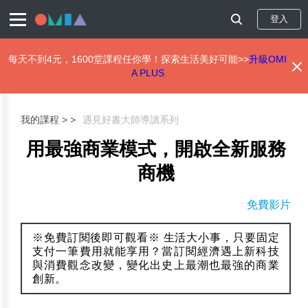
登入
每天不到4元，1600堂課程任你學！探索生活美好可能>>
升級OMI
A PLUS
移
至
主
我的課程 >
遇見好書大師導讀系列
內
容
用最強商業模式，開啟全新服務
商機
免費影片
※免費訂閱後即可觀看※ 生活大小事，只要固定
支付一筆費用就能享用？當訂閱經濟遇上新科技
與消費觀念改變，變化出史上最潮也最強的商業
創新。