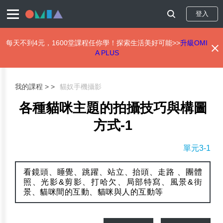
登入
每天不到4元，1600堂課程任你學！探索生活美好可能>>
升級OMI
A PLUS
移
至
主
我的課程 >
貓奴手機攝影
內
容
各種貓咪主題的拍攝技巧與構圖
方式-1
單元3-1
看鏡頭、睡覺、跳躍、站立、抬頭、走路 、團體
照、光影&剪影、打哈欠、局部特寫、風景&街
景、貓咪間的互動、貓咪與人的互動等