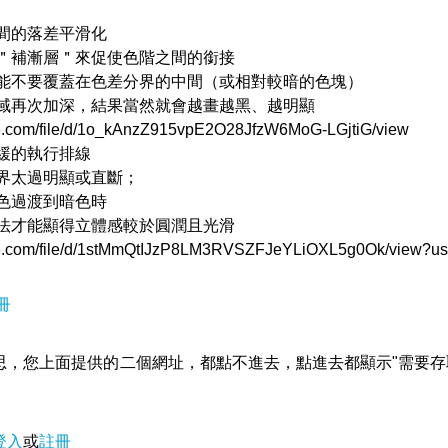
間的落差平滑化
＂補漸層＂來促使色階之間的銜接
能不要覆蓋在色差分界的中間（或相對較暗的色塊）
域再次加深，結果當然就會越畫越黑、越明顯
.com/file/d/1o_kAnzZ915vpE2O28JfzW6MoG-LGjtiG/view
緩的執行排線
界太過明顯或直斷；
色過渡到暗色時
法才能顯得立體感較於圓潤且光滑
.com/file/d/1stMmQtIJzP8LM3RVSZFJeYLiOXL5g0Ok/view?us
冊
思，您上面提供的二個網址，都點不進去，點進去都顯示"需要存
登入
或
註冊