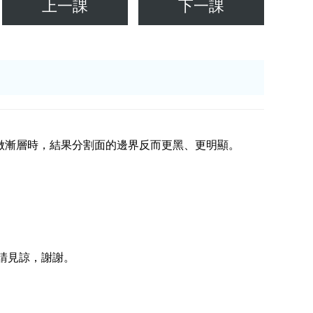
上一課
下一課
做漸層時，結果分割面的邊界反而更黑、更明顯。
請見諒，謝謝。