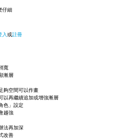
麼仔細
登入
或
註冊
稍寬
顯漸層
足夠空間可以作畫
可以再繼續追加或增強漸層
角色」設定
會越強
辦法再加深
式改善