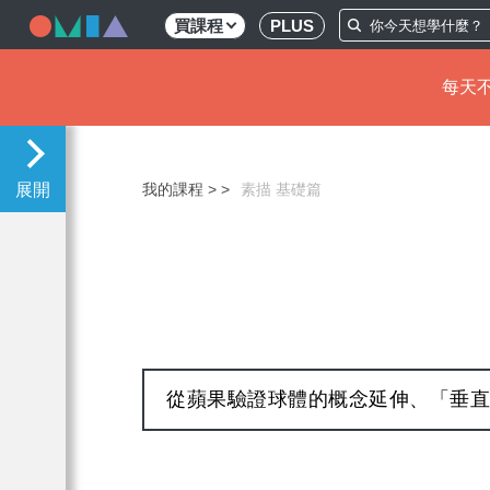
買課程
PLUS
每天不
移
至
主
我的課程 >
素描 基礎篇
內
容
從蘋果驗證球體的概念延伸、「垂直