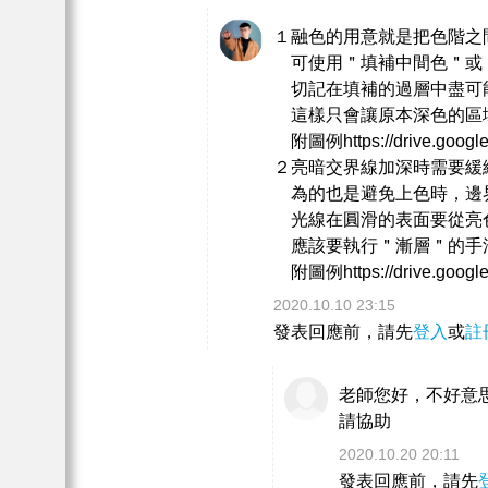
１融色的用意就是把色階之
可使用＂填補中間色＂或
切記在填補的過層中盡可
這樣只會讓原本深色的區
附圖例https://drive.google
２亮暗交界線加深時需要緩
為的也是避免上色時，邊
光線在圓滑的表面要從亮
應該要執行＂漸層＂的手
附圖例https://drive.google
2020.10.10 23:15
發表回應前，請先
登入
或
註
老師您好，不好意
請協助
2020.10.20 20:11
發表回應前，請先