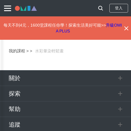
登入
每天不到4元，1600堂課程任你學！探索生活美好可能>>
升級OMI
A PLUS
移
至
主
我的課程 >
水彩暈染輕鬆畫
內
容
關於
探索
幫助
追蹤