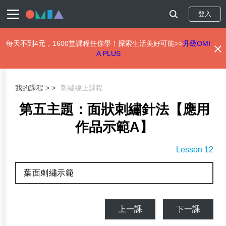
登入
每天不到4元，1600堂課程任你學！探索生活美好可能>>
升級OMI
A PLUS
移
至
主
我的課程 >
刺繡線上課程
內
容
第五主題：面狀刺繡針法【應用
作品示範A】
Lesson 12
葉面刺繡示範
上一課
下一課