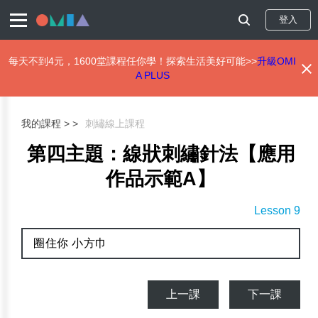
登入
每天不到4元，1600堂課程任你學！探索生活美好可能>>
升級OMI
A PLUS
移
至
主
我的課程 >
刺繡線上課程
內
容
第四主題：線狀刺繡針法【應用
作品示範A】
Lesson 9
圈住你 小方巾
上一課
下一課