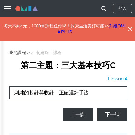
登入
每天不到4元，1600堂課程任你學！探索生活美好可能>>
升級OMI
A PLUS
移
至
主
我的課程 >
刺繡線上課程
內
容
第二主題：三大基本技巧C
Lesson 4
刺繡的起針與收針、正確運針手法
上一課
下一課